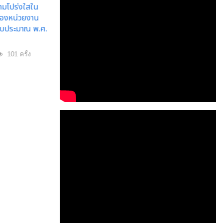
มโปร่งใสใน
องหน่วยงาน
งบประมาณ พ.ศ.
101 ครั้ง