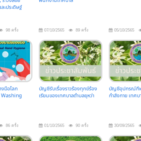
, รำวงลอย
พนักงานเทศบาล
ละประดิษฐ์
98 ครั้ง
07/10/2565
89 ครั้ง
05/10/2565
้างมือโลก
บัญชีรับเรื่องราวร้องทุกข์ร้อง
บัญชีอุปกรณ์ก
d Washing
เรียนของเทศบาลตำบลยุหว่า
กำลังกาย เทศบา
86 ครั้ง
01/10/2565
90 ครั้ง
30/09/2565