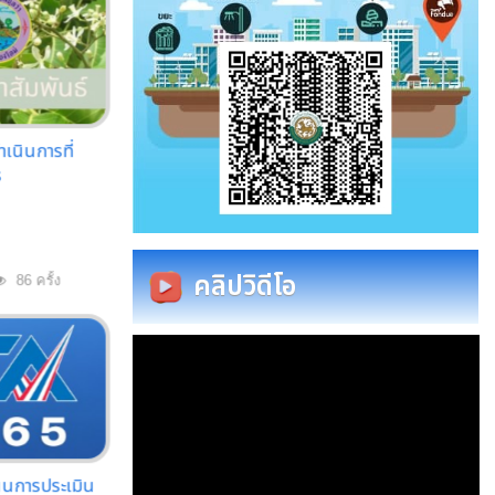
นินการที่
ร
คลิปวิดีโอ
86 ครั้ง
นการประเมิน