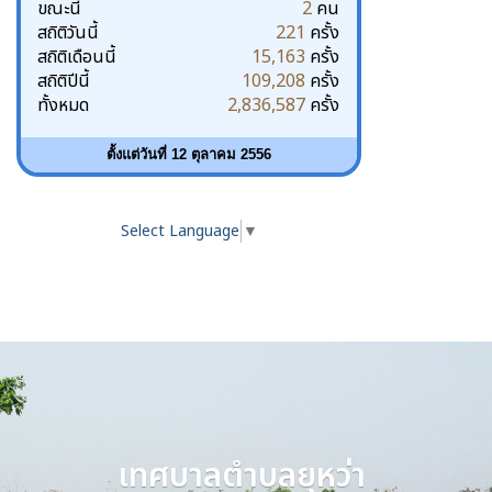
ขณะนี้
2
คน
สถิติวันนี้
221
ครั้ง
สถิติเดือนนี้
15,163
ครั้ง
สถิติปีนี้
109,208
ครั้ง
ทั้งหมด
2,836,587
ครั้ง
ตั้งแต่วันที่ 12 ตุลาคม 2556
Select Language
▼
เทศบาลตำบลยุหว่า