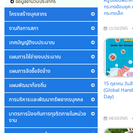
หนูน้อยนพมาศ
ข้อมูลจำนวนประชากร
กระทงย้อนยุค แ
กระทงเล็ก
โครงสร้างบุคลากร
งานกิจการสภา
11/10/2565
เทศบัญญัติงบประมาณ
แผนการใช้จ่ายงบประมาณ
แผนการจัดซื้อจัดจ้าง
15 ตุลาคม วันล
แผนพัฒนาท้องถิ่น
(Global Han
Day)
การบริหารและพัฒนาทรัพยากรบุคคล
มาตรการป้องกันการทุจริตภายในหน่วย
04/10/2565
งาน