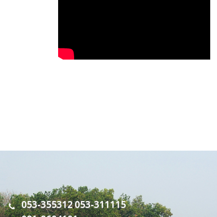
053-355312
053-311115
,