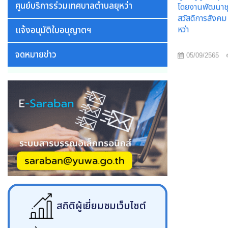
ศูนย์บริการร่วมเทศบาลตำบลยุหว่า
โดยงานพัฒนาช
สวัสดิการสังค
หว่า
แจ้งอนุมัติใบอนุญาตฯ
จดหมายข่าว
05/09/2565
สถิติผู้เยี่ยมชมเว็บไซต์