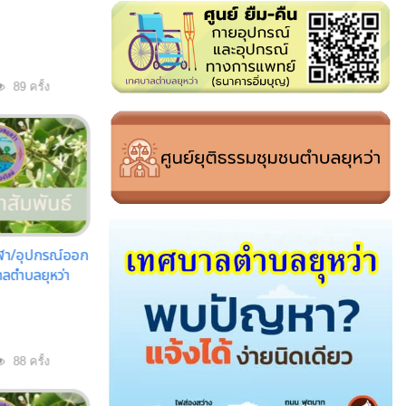
89 ครั้ง
ีฬา/อุปกรณ์ออก
ลตำบลยุหว่า
88 ครั้ง