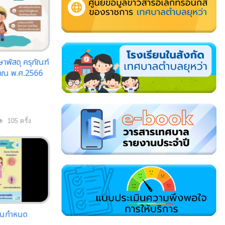
พัสดุ ครุภัณฑ์
าณ พ.ศ.2566
105 ครั้ง
อนกำหนด