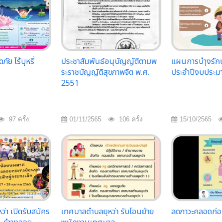
ย ไร้บุหรี่
ประชาสัมพันธ์อนุบัญญัติตามพ
แผนการบำุงรักษา
ระราชบัญญัติสุขภาพจิต พ.ศ.
ประจำปีงบประม
2551
97 ครั้ง
01/11/2565
106 ครั้ง
15/10/2565
่า เปิดรับสมัคร
เทศบาลตำบลยุหว่า รับโอนย้าย
ลดภาวะคลอดก่