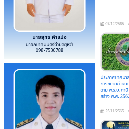
07/12/2565
นายยุทธ คำแปง
นายกเทศมนตรีตำบลยุหว่า
098-7530788
ประกาศเทศบาลตำ
การขยายกำหนด
ตาม พ.ร.บ. ภาษีท
สร้าง พ.ศ. 256
25/11/2565