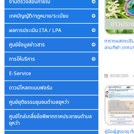
งานตรวจสอบภายใน
เทศบัญญัติ/กฎหมาย/ระเบียบ
ผลการประเมิน ITA / LPA
ตารางแสดงปริมา
ศูนย์ข้อมูลข่าวสาร
ลานกีฬา เทศบา
การให้บริการ
E-Service
30/09/2565
ดาวน์โหลดแบบฟอร์ม
ศูนย์ยุติธรรมชุมชนตำบลยุหว่า
ศูนย์ไกล่เกลี่ยข้อพิพาทภาคประชาชนตำบล
ยุหว่า
คู่มือผู้สูงอายุ ที่