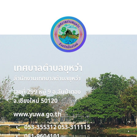
เทศบาลตำบลยุหว่า
สำนักงานเทศบาลตำบลยุหว่า
เลขที่ 299 หมู่ 9 อ.สันป่าตอง
จ.เชียงใหม่ 50120
www.yuwa.go.th
053-355312
053-311115
,
081-9604101