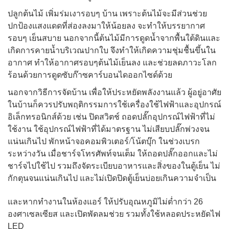
ปลูกต้นไม้ เพิ่มร่มเงารอบๆ บ้าน
เพราะต้นไม้จะมีส่วนช่วย
ปกป้องแสงแดดที่ส่องลงมาให้น้อยลง
จะทำให้บรรยากาศ
รอบๆ เย็นสบาย
นอกจากนี้ต้นไม้มีการดูดน้ำจากพื้นใต้ดินและ
เกิดการคายน้ำบริเวณปากใบ
จึงทำให้เกิดความชุ่มชื้นขึ้นใน
อากาศ ทำให้อากาศรอบๆต้นไม้เย็นลง
และช่วยลดภาวะโลก
ร้อนด้วยการดูดซับก๊าซคาร์บอนไดออกไซด์ด้วย
นอกจากวิธีการจัดบ้าน เพื่อให้ประหยัดพลังงานแล้ว
ผู้อยู่อาศัย
ในบ้านก็ควรปรับพฤติกรรมการใช้เครื่องใช้ไฟฟ้าและอุปกรณ์
อิเล็กทรอนิกส์ด้วย
เช่น ปิดสวิตช์ ถอดปลั๊กอุปกรณ์ไฟฟ้าที่ไม่
ใช้งาน
ใช้อุปกรณ์ไฟฟ้าที่ได้มาตรฐาน ไม่เสียบปลั๊กพ่วงจน
แน่นเกินไป
พักหน้าจอคอมพิวเตอร์/โน้ตบุ๊ก ในช่วงเบรก
ระหว่างวัน
เมื่อชาร์จโทรศัพท์จนเต็ม ให้ถอดปลั๊กออกและไม่
ชาร์จไปใช้ไป
รวมถึงจัดระเบียบอาหารและสิ่งของในตู้เย็น ไม่
กักตุนจนแน่นเกินไป
และไม่เปิดปิดตู้เย็นบ่อยเกินความจำเป็น
และหากทำงานในห้องแอร์ ให้ปรับอุณหภูมิไม่ต่ำกว่า
26
องศาเซลเซียส และเปิดพัดลมช่วย รวมทั้งใช้หลอดประหยัดไฟ
LED