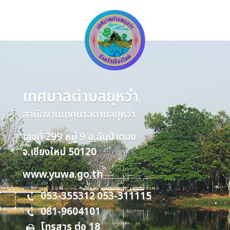
เทศบาลตำบลยุหว่า
สำนักงานเทศบาลตำบลยุหว่า
เลขที่ 299 หมู่ 9 อ.สันป่าตอง
จ.เชียงใหม่ 50120
www.yuwa.go.th
053-355312
053-311115
,
081-9604101
โทรสาร ต่อ 18