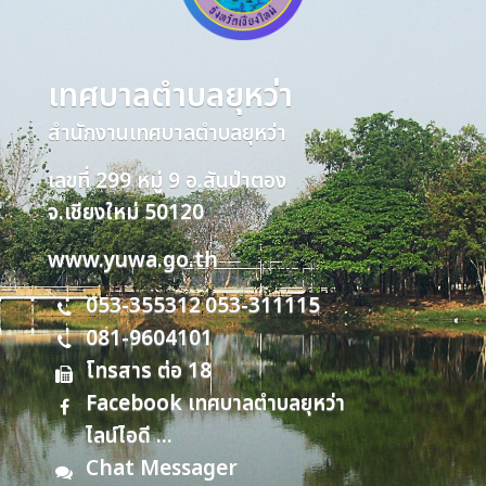
เทศบาลตำบลยุหว่า
สำนักงานเทศบาลตำบลยุหว่า
เลขที่ 299 หมู่ 9 อ.สันป่าตอง
จ.เชียงใหม่ 50120
www.yuwa.go.th
053-355312
053-311115
,
081-9604101
โทรสาร ต่อ 18
Facebook เทศบาลตำบลยุหว่า
ไลน์ไอดี ...
Chat Messager