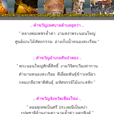
.. คำข
วัญเทศบาลตำบลยุหว่า ..
" หลวงพ่อเพชรล้ำค่า งามสง่าพระนอนใหญ่
ศูนย์แกะไม้หัตถกรรม อ่างเก็บน้ำหนองสะเรียม "
.. คำขวัญอำเภอสันป่าตอง ..
" พระนอนใหญ่ศักดิ์สิทธิ์ งามวิจิตรเวียงท่ากาน
ตำนานหนองสะเรียม ดีเยี่ยมพันธ์ุข้าวเหนียว
กลมเกลียวชาติพันธ์ุ มหัศจรรย์ไม้แกะสลัก "
.. คำขวัญจังหวั
ดเชียงใหม่ ..
" ดอยสุเทพเป็นศรี
ประเพณีเป็นสง่า
บุปผชาติล้วนงามตา
นามล้ำค่า นครพิงค์ "