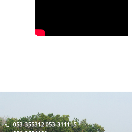
053-355312
053-311115
,