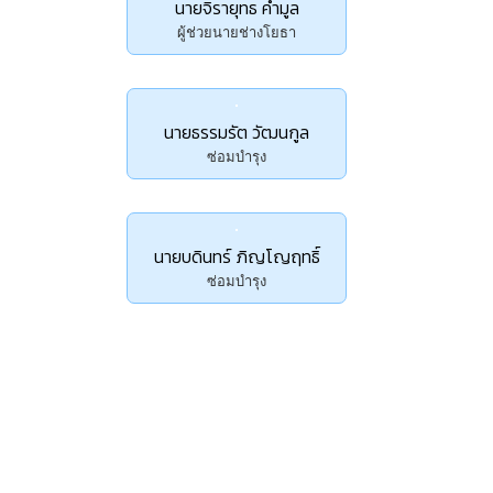
นายจิรายุทธ คำมูล
ผู้ช่วยนายช่างโยธา
นายธรรมรัต วัฒนกูล
ซ่อมบำรุง
นายบดินทร์ ภิญโญฤทธิ์
ซ่อมบำรุง