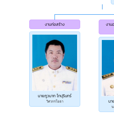
งานก่อสร้าง
งานอ
นายภูวนาท โทปุรินทร์
นาย
วิศวกรโยธา
น