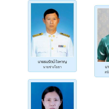
นายธนรัตน์ ใจหาญ
นา
นายช่างโยธา
สนั