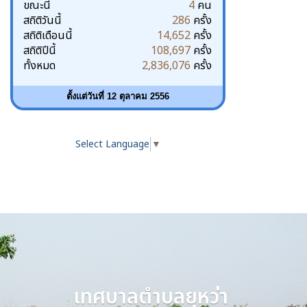
ขณะนี้
4
คน
สถิติวันนี้
286
ครั้ง
สถิติเดือนนี้
14,652
ครั้ง
สถิติปีนี้
108,697
ครั้ง
ทั้งหมด
2,836,076
ครั้ง
ตั้งแต่วันที่ 12 ตุลาคม 2556
Select Language
▼
เทศบาลตำบลยุหว่า