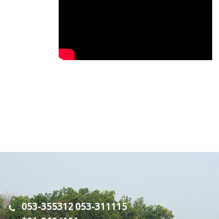
053-355312
053-311115
,