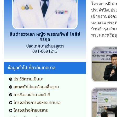
โครงการฝึกอบ
ประจำปีงบประ
เข้ากราบบังค
หลวง ณ พระที
บ้านจำรุง อำ
สิบตำรวจเอก หญิง พรรณทิพย์ โกสีย์
พระนครศรีอย
ศิริกุล
ปลัดเทศบาลตำบลยุหว่า
091-0691213
ข้อมูลทั่วไปเกี่ยวกับเทศบาล
ประวัติความเป็นมา
สภาพทั่วไปและข้อมูลพื้นฐาน
ภารกิจและอำนาจหน้าที่
โครงสร้างการบริหารเทศบาล
โครงสร้างฝ่ายบริหาร