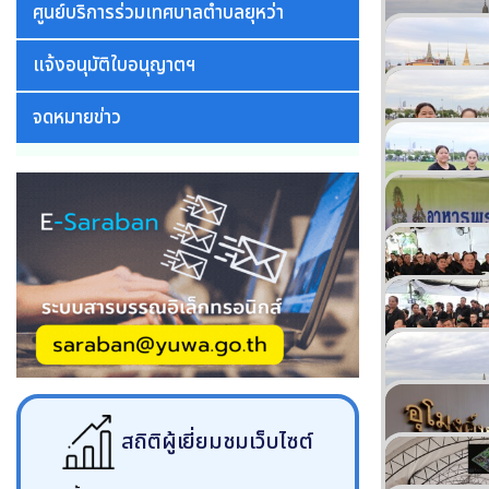
ศูนย์บริการร่วมเทศบาลตำบลยุหว่า
แจ้งอนุมัติใบอนุญาตฯ
จดหมายข่าว
สถิติผู้เยี่ยมชมเว็บไซต์