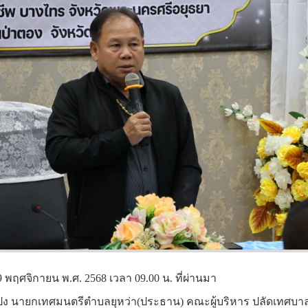
่ 19 พฤศจิกายน พ.ศ. 2568 เวลา 09.00 น. ที่ผ่านมา
ง นายกเทศมนตรีตำบลยุหว่า(ประธาน) คณะผู้บริหาร ปลัดเทศบาล 