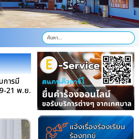
บการมี
9-21 พ.ย.