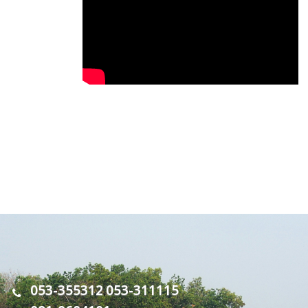
053-355312
053-311115
,