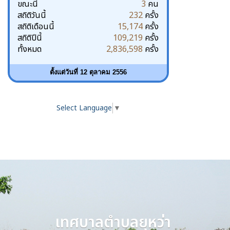
ขณะนี้
3
คน
สถิติวันนี้
232
ครั้ง
สถิติเดือนนี้
15,174
ครั้ง
สถิติปีนี้
109,219
ครั้ง
ทั้งหมด
2,836,598
ครั้ง
ตั้งแต่วันที่ 12 ตุลาคม 2556
Select Language
▼
เทศบาลตำบลยุหว่า